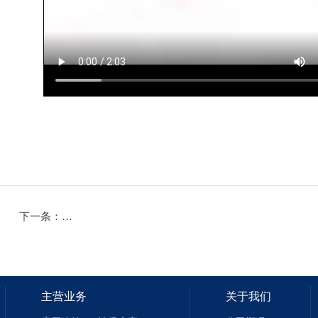
下一条：
颜春岭生活垃圾填埋场环境治理和生态修复垂直阻隔工
主营业务
关于我们